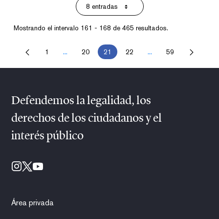
8 entradas
Por página
Mostrando el intervalo 161 - 168 de 465 resultados.
1
...
20
21
22
...
59
Página
Páginas intermedias Use TAB para desplazarse.
Página
Página
Página
Páginas intermedias U
Página
Defendemos la legalidad, los
derechos de los ciudadanos y el
interés público
Área privada