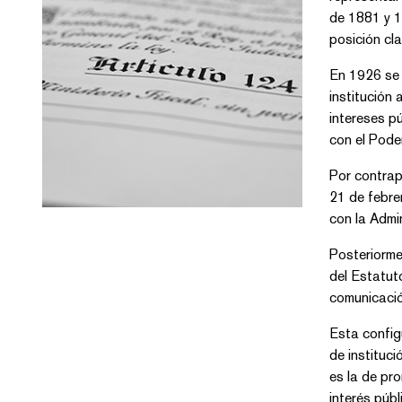
de 1881 y 18
posición cla
En 1926 se 
institución 
intereses pú
con el Poder
Por contrap
21 de febre
con la Admin
Posteriorme
del Estatuto
comunicación
Esta config
de instituc
es la de pro
interés públ