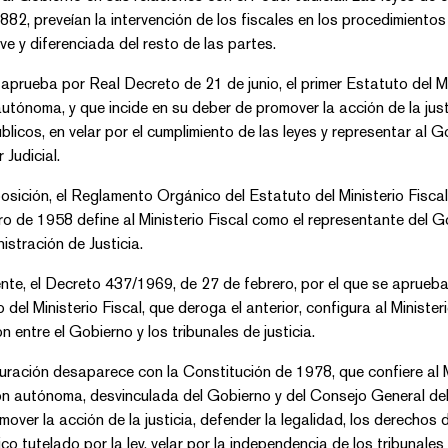
82, preveían la intervención de los fiscales en los procedimientos 
ve y diferenciada del resto de las partes.
aprueba por Real Decreto de 21 de junio, el primer Estatuto del M
autónoma, y que incide en su deber de promover la acción de la just
blicos, en velar por el cumplimiento de las leyes y representar al 
 Judicial.
osición, el Reglamento Orgánico del Estatuto del Ministerio Fisc
ro de 1958 define al Ministerio Fiscal como el representante del G
istración de Justicia.
nte, el Decreto 437/1969, de 27 de febrero, por el que se aprue
 del Ministerio Fiscal, que deroga el anterior, configura al Minist
 entre el Gobierno y los tribunales de justicia.
uración desaparece con la Constitución de 1978, que confiere al Mi
ión autónoma, desvinculada del Gobierno y del Consejo General del 
mover la acción de la justicia, defender la legalidad, los derechos 
ico tutelado por la ley, velar por la independencia de los tribunales