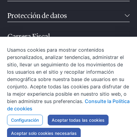
Protección de datos
Carrera Fiscal
Usamos cookies para mostrar contenidos
personalizados, analizar tendencias, administrar el
Atención ciudadana
sitio, llevar un seguimiento de los movimientos de
los usuarios en el sitio y recopilar información
demográfica sobre nuestra base de usuarios en su
conjunto. Acepte todas las cookies para disfrutar de
la mejor experiencia posible en nuestro sitio web, o
bien administre sus preferencias.
Consulte la Política
de cookies
W3C-WAI
Configuración
Aviso Legal
Aceptar todas las cookies
Política de privacidad
Política de cookies
Accesibilidad
Mapa web
Aceptar solo cookies necesarias