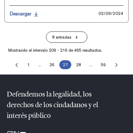
Descargar
02/09/2024
8 entradas
Por página
Mostrando el intervalo 209 - 216 de 465 resultados.
1
...
26
27
28
...
59
Página
Páginas intermedias Use TAB para desplazarse.
Página
Página
Página
Páginas intermedias U
Página
Defendemos la legalidad, los
derechos de los ciudadanos y el
interés público