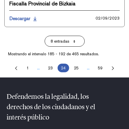
Fiscalía Provincial de Bizkaia
Descargar
02/09/2023
8 entradas
Por página
Mostrando el intervalo 185 - 192 de 465 resultados.
1
...
23
24
25
...
59
Página
Páginas intermedias Use TAB para desplazarse.
Página
Página
Página
Páginas intermedias U
Página
Defendemos la legalidad, los
derechos de los ciudadanos y el
interés público