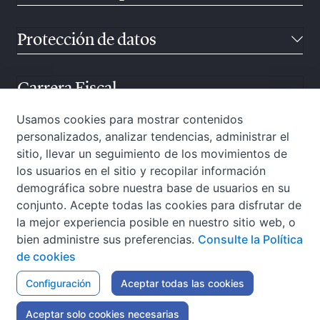
Protección de datos
Carrera Fiscal
Usamos cookies para mostrar contenidos
personalizados, analizar tendencias, administrar el
Atención ciudadana
sitio, llevar un seguimiento de los movimientos de
los usuarios en el sitio y recopilar información
demográfica sobre nuestra base de usuarios en su
conjunto. Acepte todas las cookies para disfrutar de
la mejor experiencia posible en nuestro sitio web, o
bien administre sus preferencias.
Consulte la Política
de cookies
W3C-WAI
Configuración
Aviso Legal
Aceptar todas las cookies
Política de privacidad
Política de cookies
Accesibilidad
Mapa web
Aceptar solo cookies necesarias