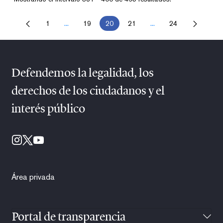
1
...
19
20
21
...
24
Página
Páginas intermedias Use TAB para desplazarse.
Página
Página
Página
Páginas intermedias U
Página
Defendemos la legalidad, los
derechos de los ciudadanos y el
interés público
Área privada
Portal de transparencia