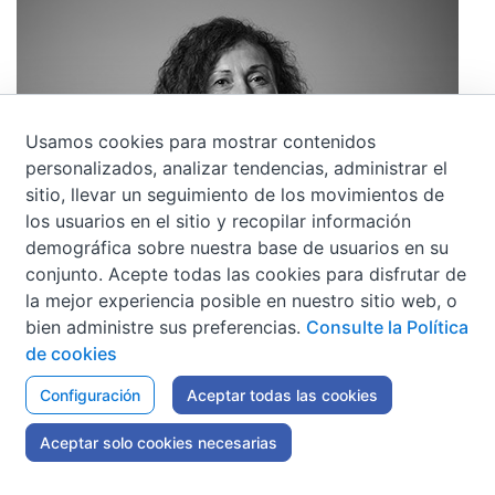
Usamos cookies para mostrar contenidos
personalizados, analizar tendencias, administrar el
sitio, llevar un seguimiento de los movimientos de
los usuarios en el sitio y recopilar información
demográfica sobre nuestra base de usuarios en su
conjunto. Acepte todas las cookies para disfrutar de
Ana Isabel García León
la mejor experiencia posible en nuestro sitio web, o
Fiscal de Sala Jefa de la Sección Penal de la
bien administre sus preferencias.
Consulte la Política
Fiscalía del Tribunal Supremo
de cookies
Configuración
Aceptar todas las cookies
Leer más
Aceptar solo cookies necesarias