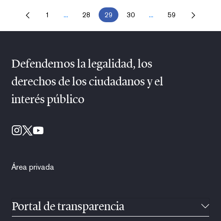
1
...
28
29
30
...
59
Página
Páginas intermedias Use TAB para desplazarse.
Página
Página
Página
Páginas intermedias U
Página
Defendemos la legalidad, los
derechos de los ciudadanos y el
interés público
Área privada
Portal de transparencia