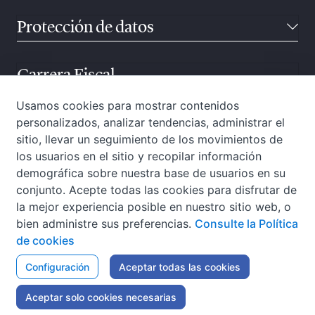
Protección de datos
Carrera Fiscal
Usamos cookies para mostrar contenidos
personalizados, analizar tendencias, administrar el
Atención ciudadana
sitio, llevar un seguimiento de los movimientos de
los usuarios en el sitio y recopilar información
demográfica sobre nuestra base de usuarios en su
conjunto. Acepte todas las cookies para disfrutar de
la mejor experiencia posible en nuestro sitio web, o
bien administre sus preferencias.
Consulte la Política
de cookies
W3C-WAI
Configuración
Aviso Legal
Aceptar todas las cookies
Política de privacidad
Política de cookies
Accesibilidad
Mapa web
Aceptar solo cookies necesarias
Canal Interno para Informantes