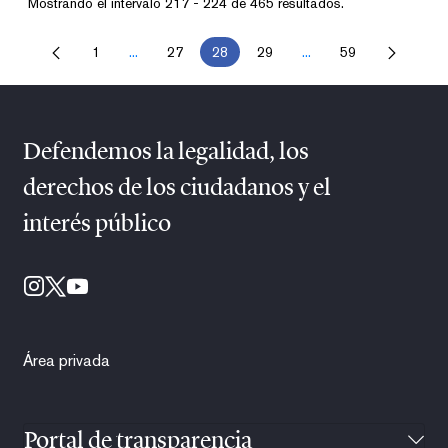
Mostrando el intervalo 217 - 224 de 465 resultados.
1
...
27
28
29
...
59
Página
Páginas intermedias Use TAB para desplazarse.
Página
Página
Página
Páginas intermedias U
Página
Defendemos la legalidad, los
derechos de los ciudadanos y el
interés público
Área privada
Portal de transparencia