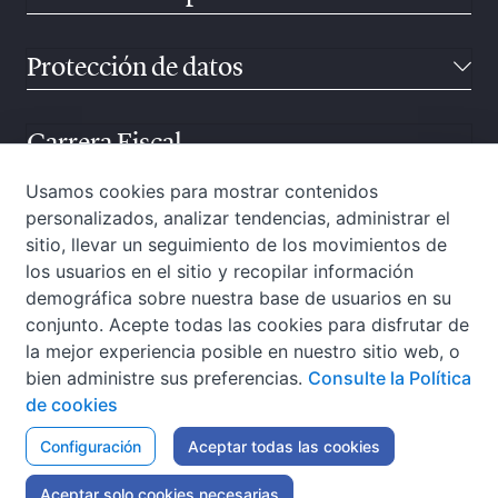
Protección de datos
Carrera Fiscal
Usamos cookies para mostrar contenidos
personalizados, analizar tendencias, administrar el
Atención ciudadana
sitio, llevar un seguimiento de los movimientos de
los usuarios en el sitio y recopilar información
demográfica sobre nuestra base de usuarios en su
conjunto. Acepte todas las cookies para disfrutar de
la mejor experiencia posible en nuestro sitio web, o
bien administre sus preferencias.
Consulte la Política
de cookies
W3C-WAI
Configuración
Aviso Legal
Aceptar todas las cookies
Política de privacidad
Política de cookies
Accesibilidad
Mapa web
Aceptar solo cookies necesarias