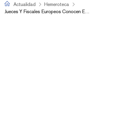
fiscal.es
Actualidad
Hemeroteca
Jueces Y Fiscales Europeos Conocen El Modelo Español De Fiscalías Especializadas