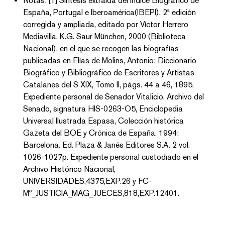
Notas: [1] Síntesis extraída del Índice Biográfico de
España, Portugal e Iberoamérica(IBEPI), 2ª edición
corregida y ampliada, editado por Víctor Herrero
Mediavilla, K.G. Saur München, 2000 (Biblioteca
Nacional), en el que se recogen las biografías
publicadas en Elías de Molins, Antonio: Diccionario
Biográfico y Bibliográfico de Escritores y Artistas
Catalanes del S XIX, Tomo II, págs. 44 a 46, 1895.
Expediente personal de Senador Vitalicio, Archivo del
Senado, signatura HIS-0263-O5, Enciclopedia
Universal Ilustrada Espasa, Colección histórica
Gazeta del BOE y Crónica de España. 1994:
Barcelona. Ed. Plaza & Janés Editores S.A. 2 vol.
1026-1027p. Expediente personal custodiado en el
Archivo Histórico Nacional,
UNIVERSIDADES,4375,EXP.26 y FC-
Mº_JUSTICIA_MAG_JUECES,818,EXP.12401.