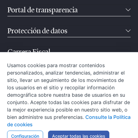
Portal de transparencia
Protección de datos
Carrera Fiscal
Usamos cookies para mostrar contenidos
personalizados, analizar tendencias, administrar el
Atención ciudadana
sitio, llevar un seguimiento de los movimientos de
los usuarios en el sitio y recopilar información
demográfica sobre nuestra base de usuarios en su
conjunto. Acepte todas las cookies para disfrutar de
la mejor experiencia posible en nuestro sitio web, o
bien administre sus preferencias.
Consulte la Política
de cookies
W3C-WAI
Configuración
Aviso Legal
Aceptar todas las cookies
Política de privacidad