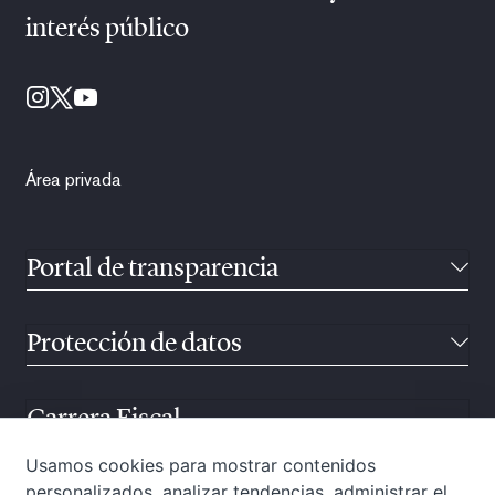
interés público
Área privada
Portal de transparencia
Protección de datos
Carrera Fiscal
Usamos cookies para mostrar contenidos
personalizados, analizar tendencias, administrar el
Atención ciudadana