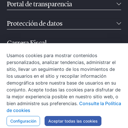
Portal de transparencia
Protección de datos
Carrera Fiscal
Usamos cookies para mostrar contenidos
personalizados, analizar tendencias, administrar el
Atención ciudadana
sitio, llevar un seguimiento de los movimientos de
los usuarios en el sitio y recopilar información
demográfica sobre nuestra base de usuarios en su
conjunto. Acepte todas las cookies para disfrutar de
la mejor experiencia posible en nuestro sitio web, o
bien administre sus preferencias.
Consulte la Política
de cookies
W3C-WAI
Configuración
Aviso Legal
Aceptar todas las cookies
Política de privacidad