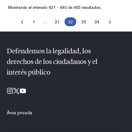
Mostrando el intervalo 421 - 440 de 465 resultados.
1
...
21
22
23
24
Página
Páginas intermedias Use TAB para desplazarse.
Página
Página
Página
Página
Defendemos la legalidad, los
derechos de los ciudadanos y el
interés público
Área privada