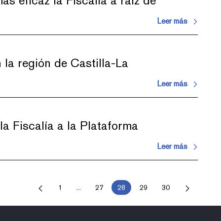
ás eficaz la Fiscalía a raíz de
Leer más
n la región de Castilla-La
Leer más
 la Fiscalía a la Plataforma
Leer más
1
...
27
28
29
30
Página
Páginas intermedias Use TAB para desplazarse
Página
Página
Página
Página