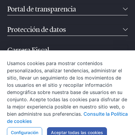
Portal de transparencia
Protección de datos
Carrera Fiscal
Usamos cookies para mostrar contenidos
personalizados, analizar tendencias, administrar el
Atención ciudadana
sitio, llevar un seguimiento de los movimientos de
los usuarios en el sitio y recopilar información
demográfica sobre nuestra base de usuarios en su
conjunto. Acepte todas las cookies para disfrutar de
la mejor experiencia posible en nuestro sitio web, o
bien administre sus preferencias.
Consulte la Política
de cookies
W3C-WAI
Configuración
Aviso Legal
Aceptar todas las cookies
Política de privacidad