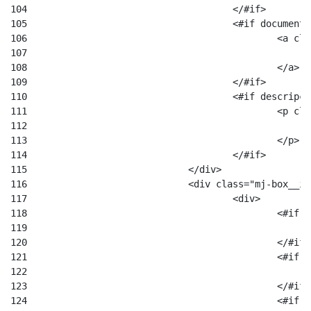
104
					</#if> 
105
					<#if docum
106
						
107
108
						</a> 
109
					</#if> 
110
					<#if descr
111
						<
112
113
						</p> 
114
					</#if> 
115
				</div> 
116
				<div class="mj-box_
117
					<div> 
118
						
119
120
						</#if
121
						
122
123
						</#if
124
						