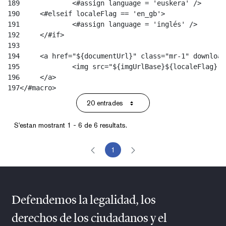
189
		<#assign language = 'euskera' /> 
190
	<#elseif localeFlag == 'en_gb'> 
191
		<#assign language = 'inglés' /> 
192
	</#if> 
193
194
	<a href="${documentUrl}" class="mr-1" downloa
195
		<img src="${imgUrlBase}${localeFlag}"
196
	</a> 
197
</#macro> 
20 entrades
Per pàgina
S'estan mostrant 1 - 6 de 6 resultats.
1
Pàgina
Defendemos la legalidad, los
derechos de los ciudadanos y el