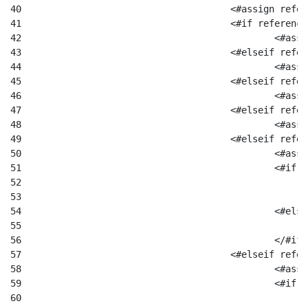
40
					<#assign r
41
					<#if refere
42
						
43
					<#elseif re
44
						
45
					<#elseif re
46
						
47
					<#elseif re
48
						
49
					<#elseif re
50
						
51
52
53
54
						<#el
55
56
						</#if
57
					<#elseif re
58
						
59
						
60