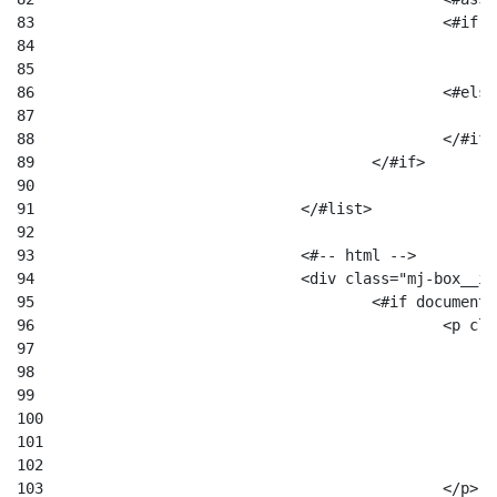
83
						
84
85
86
						<#el
87
88
						</#if
89
					</#if> 
90
91
				</#list> 
92
93
				<#-- html --> 
94
				<div class="mj-box__
95
					<#if docum
96
						
97
98
99
100
101
102
103
						</p> 