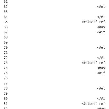
61
62
						<#el
63
64
						</#if
65
					<#elseif re
66
						
67
						
68
69
70
						<#el
71
72
						</#if
73
					<#elseif re
74
						
75
						
76
77
78
						<#el
79
80
						</#if
81
					<#elseif re
82
						