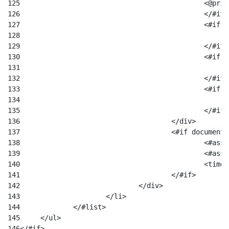
125
						
126
						</#if
127
						
128
129
						</#if
130
						
131
132
						</#if
133
						
134
135
						</#if
136
					</div> 
137
					<#if docum
138
						
139
						
140
						
141
					</#if> 
142
				</div> 
143
			</li> 
144
		</#list> 
145
	</ul> 
146
</#if> 