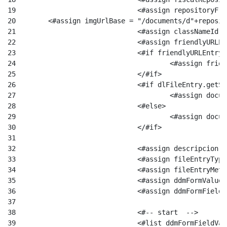
19
				<#assign repository
20
        <#assign imgUrlBase = "/documents/d"+reposit
21
				<#assign className
22
				<#assign friendlyU
23
				<#if friendlyURLEnt
24
				   	<#assi
25
26
				<#if dlFileEntry.ge
27
					<#assign 
28
				<#else> 
29
					<#assign do
30
				</#if> 
31
32
				<#assign descripcio
33
				<#assign fileEntry
34
				<#assign fileEntry
35
				<#assign ddmFormVa
36
				<#assign ddmFormFie
37
38
				<#-- start  --> 
39
				<#list ddmFormFieldV