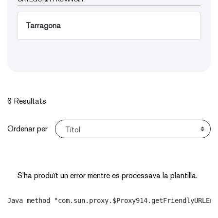
Tarragona
6 Resultats
Ordena
Ordenar per
S'ha produït un error mentre es processava la plantilla.
Java method "com.sun.proxy.$Proxy914.getFriendlyURLEnt