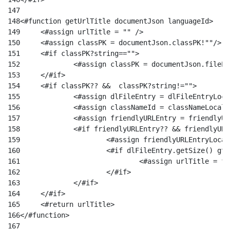
147
148
149
	<#assign urlTitle = "" /> 
150
	<#assign classPK = documentJson.classPK!""/> 
151
	<#if classPK?string==""> 
152
		<#assign classPK = documentJson.fileE
153
	</#if> 
154
	<#if classPK?? &&  classPK?string!=""> 
155
		<#assign dlFileEntry = dlFileEntryLoc
156
		<#assign classNameId = classNameLoca
157
		<#assign friendlyURLEntry = friendly
158
		<#if friendlyURLEntry?? && friendlyUR
159
			<#assign friendlyURLEntryLo
160
161
				<#assign urlTitle =
162
			</#if>			 
163
		</#if>			 
164
	</#if> 
165
	<#return urlTitle> 
166
</#function>	 
167