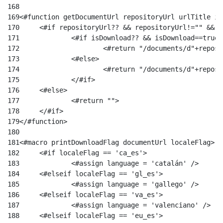
168
169
170
	<#if repositoryUrl?? && repositoryUrl!="" && 
171
		<#if isDownload?? && isDownload==true 
172
			<#return "/documents/d"+repo
173
		<#else> 
174
			<#return "/documents/d"+repo
175
		</#if> 
176
	<#else> 
177
		<#return ""> 
178
	</#if> 
179
</#function> 
180
181
<#macro printDownloadFlag documentUrl localeFlag> 
182
	<#if localeFlag == 'ca_es'> 
183
		<#assign language = 'catalán' /> 
184
	<#elseif localeFlag == 'gl_es'> 
185
		<#assign language = 'gallego' /> 
186
	<#elseif localeFlag == 'va_es'> 
187
		<#assign language = 'valenciano' /> 
188
	<#elseif localeFlag == 'eu_es'> 