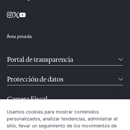
Área privada
Portal de transparencia
Protección de datos
Carrera Fiscal
Usamos cookies para mostrar contenidos
personalizados, analizar tendencias, administrar el
Atención ciudadana
sitio, llevar un seguimiento de los movimientos de