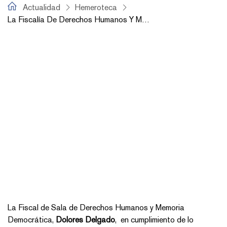
fiscal.es
Actualidad
Hemeroteca
La Fiscalía De Derechos Humanos Y Memoria Democrática Investiga Por Primera Vez La Muerte De Miles De Españoles En Los Campos De Exterminio Nazis
La Fiscal de Sala de Derechos Humanos y Memoria
Democrática,
Dolores Delgado
, en cumplimiento de lo