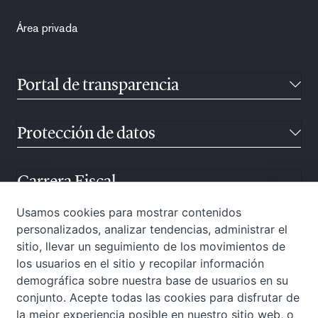
Área privada
Portal de transparencia
Protección de datos
Carrera Fiscal
Usamos cookies para mostrar contenidos
personalizados, analizar tendencias, administrar el
Atención ciudadana
sitio, llevar un seguimiento de los movimientos de
los usuarios en el sitio y recopilar información
demográfica sobre nuestra base de usuarios en su
conjunto. Acepte todas las cookies para disfrutar de
la mejor experiencia posible en nuestro sitio web, o