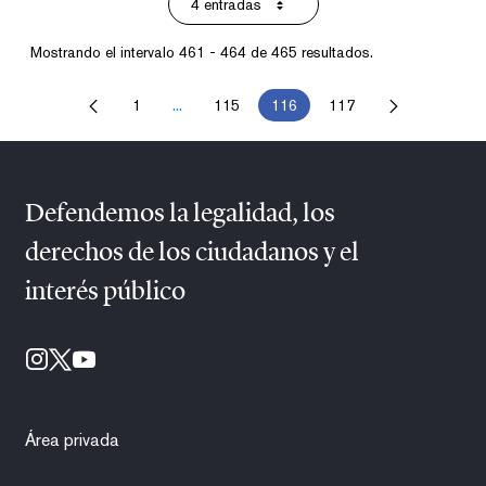
4 entradas
Por página
Mostrando el intervalo 461 - 464 de 465 resultados.
1
...
115
116
117
Página
Páginas intermedias Use TAB para desplazars
Página
Página
Página
Defendemos la legalidad, los
derechos de los ciudadanos y el
interés público
Área privada