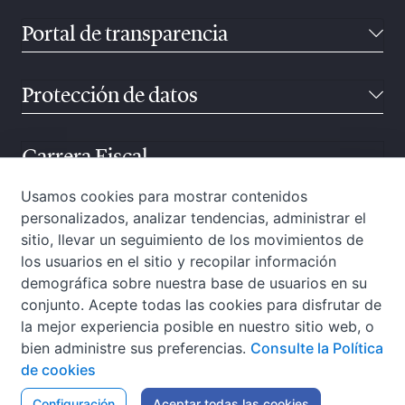
Portal de transparencia
Protección de datos
Carrera Fiscal
Usamos cookies para mostrar contenidos
personalizados, analizar tendencias, administrar el
Atención ciudadana
sitio, llevar un seguimiento de los movimientos de
los usuarios en el sitio y recopilar información
demográfica sobre nuestra base de usuarios en su
conjunto. Acepte todas las cookies para disfrutar de
la mejor experiencia posible en nuestro sitio web, o
bien administre sus preferencias.
Consulte la Política
de cookies
W3C-WAI
Configuración
Aviso Legal
Aceptar todas las cookies
Política de privacidad