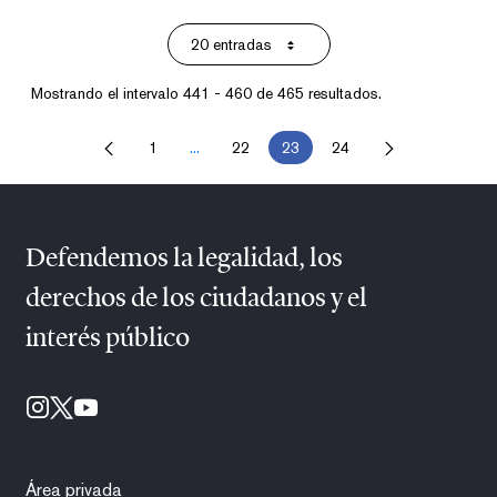
20 entradas
Por página
Mostrando el intervalo 441 - 460 de 465 resultados.
1
...
22
23
24
Página
Páginas intermedias Use TAB para desplazar
Página
Página
Página
Defendemos la legalidad, los
derechos de los ciudadanos y el
interés público
Área privada