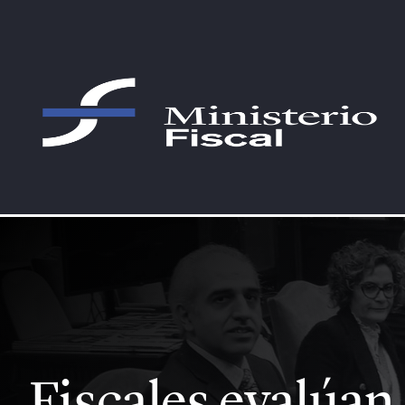
Saltar al contenido principal
Fiscales evalúan el estado de la 
Fiscales evalúan 