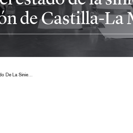
gión de Castilla-L
Fiscales Evalúan El Estado De La Siniestralidad Laboral En La Región De Castilla-la Mancha