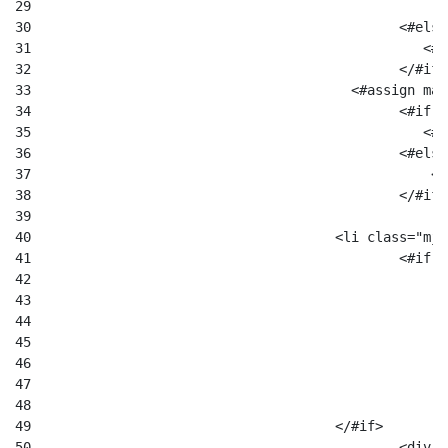
29
30
						
31
						
32
33
					  <#assign 
34
						
35
						
36
						
37
						
38
						</#if
39
40
					<li class="
41
						
42
43
44
45
46
47
48
49
					</#if> 
50
						