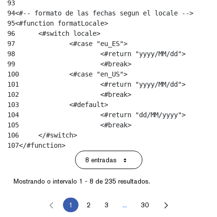
93
94
<#-- formato de las fechas segun el locale --> 
95
<#function formatLocale> 
96
	<#switch locale> 
97
		<#case "eu_ES"> 
98
			<#return "yyyy/MM/dd"> 
99
			<#break> 
100
		<#case "en_US"> 
101
			<#return "yyyy/MM/dd"> 
102
			<#break> 
103
		<#default> 
104
			<#return "dd/MM/yyyy"> 
105
			<#break> 
106
	</#switch> 
107
</#function> 
8 entradas
Por páxina
Mostrando o intervalo 1 - 8 de 235 resultados.
1
2
3
...
30
Páxina
Páxina
Páxina
Intermediate Pages Use TAB to 
Páxina