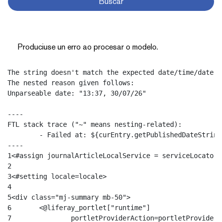
Buscar
Produciuse un erro ao procesar o modelo.
The string doesn't match the expected date/time/date-t
The nested reason given follows:

Unparseable date: "13:37, 30/07/26"

----

FTL stack trace ("~" means nesting-related):

	- Failed at: ${curEntry.getPublishedDateString()?d...  [in template "13333257#13333299#13767344" at line 52, column 89]

----
1
<#assign journalArticleLocalService = serviceLocator.
2
3
<#setting locale=locale> 
4
5
<div class="mj-summary mb-50"> 
6
	<@liferay_portlet["runtime"] 
7
		portletProviderAction=portletProvider