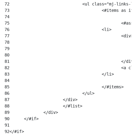
72
				<ul class="mj-links-l
73
					<#items as it
74
75
						
76
					<li> 
77
						<div> 
78
79
80
81
						</div
82
						
83
					</li> 
84
85
					</#items> 
86
				</ul> 
87
			</div> 
88
			</#list> 
89
		</div> 
90
	</#if> 
91
92
</#if> 