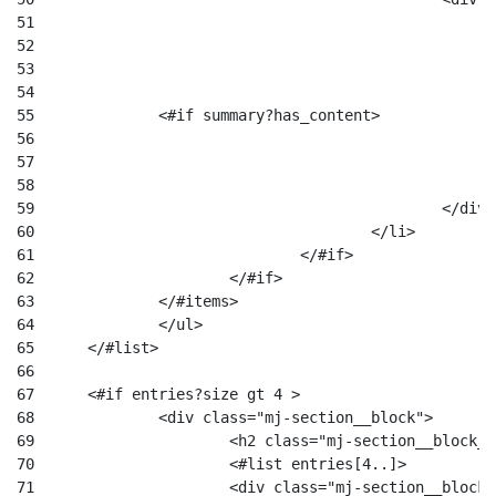
51
52
53
54
55
              <#if summary?has_content> 
56
57
58
59
						</div
60
					</li> 
61
				</#if> 
62
			</#if> 
63
		</#items> 
64
		</ul> 
65
	</#list> 
66
67
	<#if entries?size gt 4 > 
68
		<div class="mj-section__block"> 
69
			<h2 class="mj-section__block
70
			<#list entries[4..]> 
71
			<div class="mj-section__block