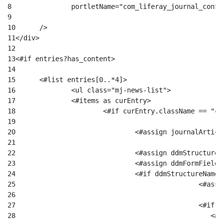
8
		portletName="com_liferay_journal_cont
9
10
	/> 
11
</div> 
12
13
<#if entries?has_content> 
14
15
	<#list entries[0..*4]> 
16
		<ul class="mj-news-list"> 
17
		<#items as curEntry> 
18
			<#if curEntry.className == "
19
20
21
22
				<#assign ddmStructu
23
24
25
						<
26
27
						
28
						