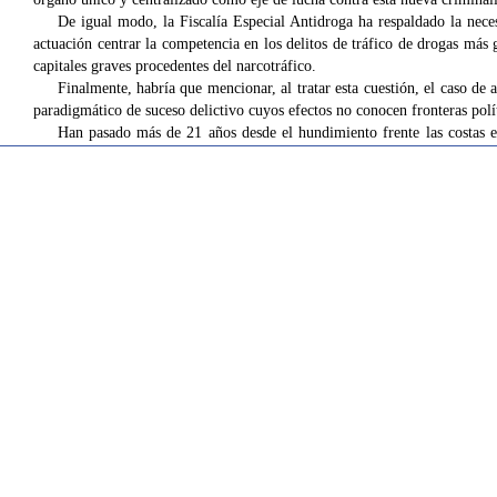
De igual modo, la Fiscalía Especial Antidroga ha respaldado la nec
actuación centrar la competencia en los delitos de tráfico de drogas má
capitales graves procedentes del narcotráfico.
Finalmente, habría que mencionar, al tratar esta cuestión, el caso de
paradigmático de suceso delictivo cuyos efectos no conocen fronteras polít
Han pasado más de 21 años desde el hundimiento frente las costas es
instrucción judicial tuvo que ser asumida por un juzgado de instrucción d
del suceso y la afectación a intereses de miles de personas y entidades 
periodo de tiempo han ocurrido –y siguen ocurriendo– en España otros
llevarse a cabo nuevamente con dificultades muy considerables derivadas
regulados y organizados desde el prisma del «partido judicial», y ello, au
En este sentido, el desarrollo en los últimos años de los tipos penale
de amenaza y destrucción cada vez mayor para los recursos naturales esen
reforma de la LOPJ que se defiende implicase la asunción por parte de
territorio nacional características de este órgano judicial– del conocimi
partir de criterios inspirados en los actualmente utilizados en la propia 
– la producción de efectos catastróficos para los recursos naturales afe
– que se produzca o se pueda producir grave repercusión para el medio
– que, además del daño o riesgo ambiental, se causen perjuicios a una