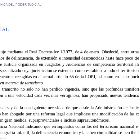
NICA DEL PODER JUDICIAL
CIAL
dujo mediante el Real Decreto-ley 1/1977, de 4 de enero. Obedeció, entre otra
os de delincuencia, de extensión e intensidad desconocidas hasta hace poco 
e Justicia organizada en Juzgados y Audiencias de competencia territorial il
ecializado cuya jurisdicción se extendía, como es sabido, a todo el territorio 
uentran recogidas en el actual artículo 65 de la LOPJ, así como en la atribuci
en materia de terrorismo.
transcrito no solo no han perdido vigencia, sino que las profundas transfor
en a una velocidad cada vez más vertiginosa, han propiciado nuevas tendencia
ales y de la consiguiente necesidad de que desde la Administración de Justic
s han abogado por una reforma legal que implicase una modificación de las c
 en gran medida, supraprovinciales e incluso supraautonómicos.
ncia Nacional indicando que en supuestos como los del terrorismo nacional e i
rnografía infantil, la delincuencia económica y la cibercriminalidad se percibe 
idad.