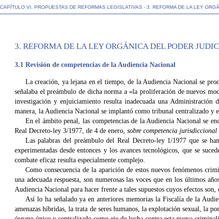
CAPÍTULO VI. PROPUESTAS DE REFORMAS LEGISLATIVAS - 3. REFORMA DE LA LEY ORGÁ
3. REFORMA DE LA LEY ORGÁNICA DEL PODER JUDI
3.1
Revisión de competencias de la Audiencia Nacional
La creación, ya lejana en el tiempo, de la Audiencia Nacional se pro
señalaba el preámbulo de dicha norma a «la proliferación de nuevos mod
investigación y enjuiciamiento resulta inadecuada una Administración d
manera, la Audiencia Nacional se implantó como tribunal centralizado y esp
En el ámbito penal, las competencias de la Audiencia Nacional se enc
Real Decreto-ley 3/1977, de 4 de enero,
sobre competencia jurisdiccional 
Las palabras del preámbulo del Real Decreto-ley 1/1977 que se han 
experimentadas desde entonces y los avances tecnológicos, que se suced
combate eficaz resulta especialmente complejo.
Como consecuencia de la aparición de estos nuevos fenómenos crimin
una adecuada respuesta, son numerosas las voces que en los últimos año
Audiencia Nacional para hacer frente a tales supuestos cuyos efectos son,
Así lo ha señalado ya en anteriores memorias la Fiscalía de la Audie
amenazas híbridas, la trata de seres humanos, la explotación sexual, la po
órgano único y centralizado como eje de lucha contra esta nueva criminal