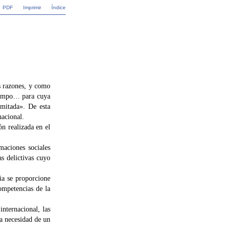
PDF
Imprimir
Índice
s razones, y como
tiempo… para cuya
imitada». De esta
nacional.
ón realizada en el
maciones sociales
s delictivas cuyo
ia se proporcione
ompetencias de la
nternacional, las
la necesidad de un