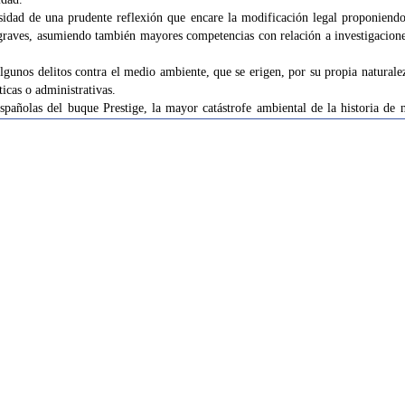
esidad de una prudente reflexión que encare la modificación legal proponiend
s graves, asumiendo también mayores competencias con relación a investigacion
 algunos delitos contra el medio ambiente, que se erigen, por su propia natural
icas o administrativas.
pañolas del buque Prestige, la mayor catástrofe ambiental de la historia de n
e una pequeña localidad pese a las formidables implicaciones jurídicas de cará
de todo tipo. Sin llegar a las vastísimas dimensiones de aquel desastre ambien
 episodios con consecuencias medioambientales de gran calado cuya investi
 de la inadecuación para dicha tarea de los recursos humanos y materiales de ó
n contando con el ímprobo esfuerzo de jueces, fiscales y funcionarios.
s protectores del medio ambiente en la legislación penal española, en consonanc
ciales para el desarrollo sostenible y el bienestar de los ciudadanos, debería
 la Audiencia Nacional –con las notas de especialización y extensión compe
ento de algunos delitos contra el medio ambiente. Para ello, en principio, úni
LOPJ como podrían ser:
ctados en lugares pertenecientes a distintas Audiencias;
 ambiente o la salud de las personas del territorio de más de una Audiencia;
 generalidad de personas en el territorio de más de una Audiencia.