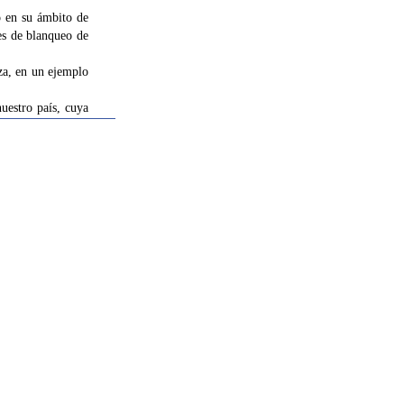
o en su ámbito de
es de blanqueo de
eza, en un ejemplo
uestro país, cuya
cter internacional
tal, durante este
gación ha debido
rganos judiciales
ia con un contexto
 conllevar que la
tencial a todo el
camente habría que