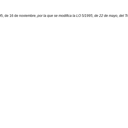
95, de 16 de noviembre,
por la que se modifica la LO 5/1995, de 22 de mayo, del T
elitos, faltas incidentales)
nto)
riores a la entrada en vigor)
iamiento Criminal, sobre procedimiento para el enjuiciamiento rápido e inmediat
 de noviembre, del Código Penal