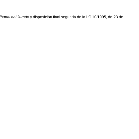
ribunal del Jurado
y disposición final segunda de la LO 10/1995, de 23 de
o de determinados delitos y faltas, y de modificación del procedimiento