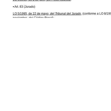
• Art. 83 (Jurado)
LO 5/1995, de 22 de mayo,
del Tribunal del Jurado
, (conforme a LO 8/19
noviembre,
del Código Penal
):
• Art. 1 (competencia)
• Art. 2 (aforamientos)
• Art. 5 (reglas complementarias de competencia: conexión y concurso de d
• Art. 24 (incoación del procedimiento)
• Arts. 29.5, 31.3, 32.4, 36.1, a), 48.3 y 52, g) (adecuación del procedimie
• Disposición final quinta (entrada en vigor)
• Disposición transitoria primera (tratamiento procesal de los hechos ante
MODIFICACIONES LEGISLATIVAS POSTERIORES QUE LE AFECTAN
Ley 38/2002, de 24 de octubre,
de reforma parcial de la Ley de Enjuic
abreviado
• Disposición final primera, 1 (reforma el art. 32.4 LOTJ)
LO 1/2015, de 30 de marzo,
por la que se modifica la LO 10/1995, de 23