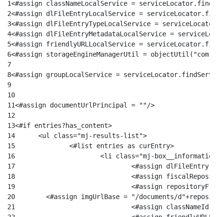
1
<#assign classNameLocalService = serviceLocator.findS
2
<#assign dlFileEntryLocalService = serviceLocator.fin
3
<#assign dlFileEntryTypeLocalService = serviceLocator
4
<#assign dlFileEntryMetadataLocalService = serviceLoc
5
<#assign friendlyURLLocalService = serviceLocator.fin
6
<#assign storageEngineManagerUtil = objectUtil("com.l
7
8
<#assign groupLocalService = serviceLocator.findServi
9
10
11
<#assign documentUrlPrincipal = ""/> 
12
13
<#if entries?has_content>	 
14
	<ul class="mj-results-list"> 
15
		<#list entries as curEntry> 
16
			<li class="mj-box__informatio
17
				<#assign dlFileEntr
18
19
				<#assign repository
20
        <#assign imgUrlBase = "/documents/d"+reposit
21
				<#assign className