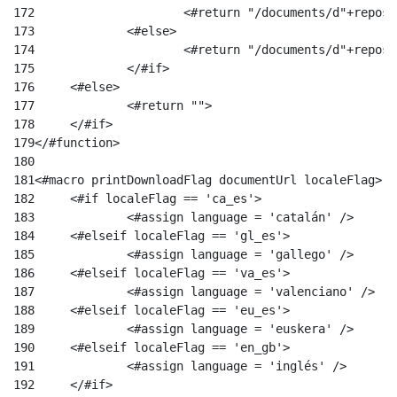
172
			<#return "/documents/d"+repo
173
		<#else> 
174
			<#return "/documents/d"+repo
175
		</#if> 
176
	<#else> 
177
		<#return ""> 
178
	</#if> 
179
</#function> 
180
181
<#macro printDownloadFlag documentUrl localeFlag> 
182
	<#if localeFlag == 'ca_es'> 
183
		<#assign language = 'catalán' /> 
184
	<#elseif localeFlag == 'gl_es'> 
185
		<#assign language = 'gallego' /> 
186
	<#elseif localeFlag == 'va_es'> 
187
		<#assign language = 'valenciano' /> 
188
	<#elseif localeFlag == 'eu_es'> 
189
		<#assign language = 'euskera' /> 
190
	<#elseif localeFlag == 'en_gb'> 
191
		<#assign language = 'inglés' /> 
192
	</#if> 