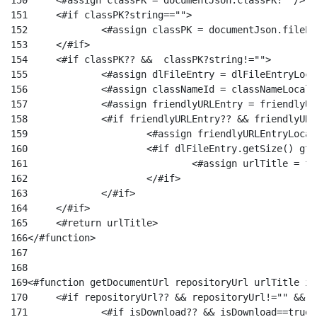
150
	<#assign classPK = documentJson.classPK!""/> 
151
	<#if classPK?string==""> 
152
		<#assign classPK = documentJson.fileE
153
	</#if> 
154
	<#if classPK?? &&  classPK?string!=""> 
155
		<#assign dlFileEntry = dlFileEntryLoc
156
		<#assign classNameId = classNameLoca
157
		<#assign friendlyURLEntry = friendly
158
		<#if friendlyURLEntry?? && friendlyUR
159
			<#assign friendlyURLEntryLo
160
161
				<#assign urlTitle =
162
			</#if>			 
163
		</#if>			 
164
	</#if> 
165
	<#return urlTitle> 
166
</#function>	 
167
168
169
170
	<#if repositoryUrl?? && repositoryUrl!="" && 
171
		<#if isDownload?? && isDownload==true 