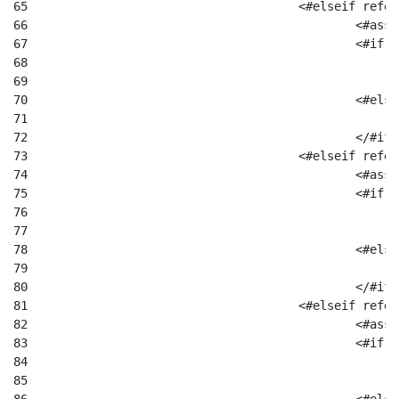
65
					<#elseif re
66
						
67
						
68
69
70
						<#el
71
72
						</#if
73
					<#elseif re
74
						
75
						
76
77
78
						<#el
79
80
						</#if
81
					<#elseif re
82
						
83
						
84
85