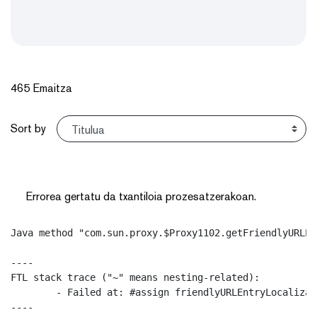
465 Emaitza
Sort
Sort by
Errorea gertatu da txantiloia prozesatzerakoan.
Java method "com.sun.proxy.$Proxy1102.getFriendlyURLEn
----

FTL stack trace ("~" means nesting-related):

	- Failed at: #assign friendlyURLEntryLocalization ...  [in template "13333257#13333299#13752006" at line 24, column 41]

----