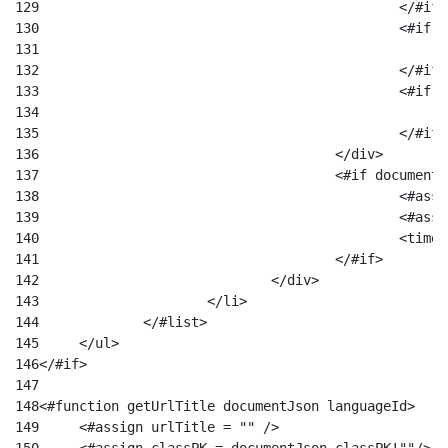
129
						</#if
130
						
131
132
						</#if
133
						
134
135
						</#if
136
					</div> 
137
					<#if docum
138
						
139
						
140
						
141
					</#if> 
142
				</div> 
143
			</li> 
144
		</#list> 
145
	</ul> 
146
</#if> 
147
148
149
	<#assign urlTitle = "" /> 