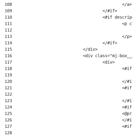
108
						</a> 
109
					</#if> 
110
					<#if descr
111
						<
112
113
						</p> 
114
					</#if> 
115
				</div> 
116
				<div class="mj-box_
117
					<div> 
118
						
119
120
						</#if
121
						
122
123
						</#if
124
						
125
						
126
						</#if
127
						
128