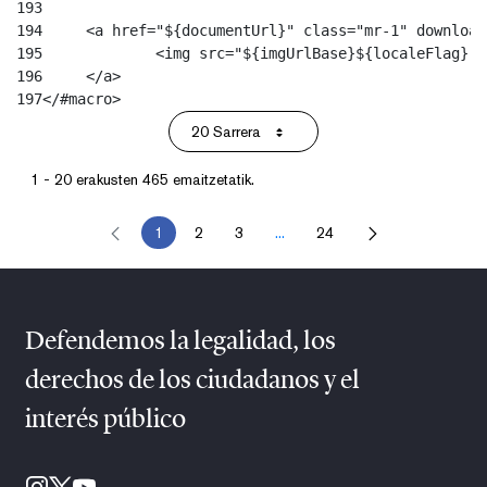
193
194
	<a href="${documentUrl}" class="mr-1" downloa
195
		<img src="${imgUrlBase}${localeFlag}"
196
	</a> 
197
</#macro> 
20 Sarrera
Per Page
1 - 20 erakusten 465 emaitzetatik.
1
2
3
...
24
Orrialdea
Orrialdea
Orrialdea
Intermediate Pages Use TAB to 
Orrialdea
Defendemos la legalidad, los
derechos de los ciudadanos y el
interés público