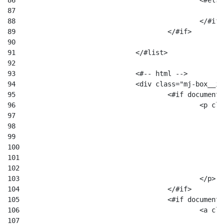
86
						<#el
87
88
						</#if
89
					</#if> 
90
91
				</#list> 
92
93
				<#-- html --> 
94
				<div class="mj-box__
95
					<#if docum
96
						
97
98
99
100
101
102
103
						</p> 
104
					</#if> 
105
					<#if docum
106
						
107