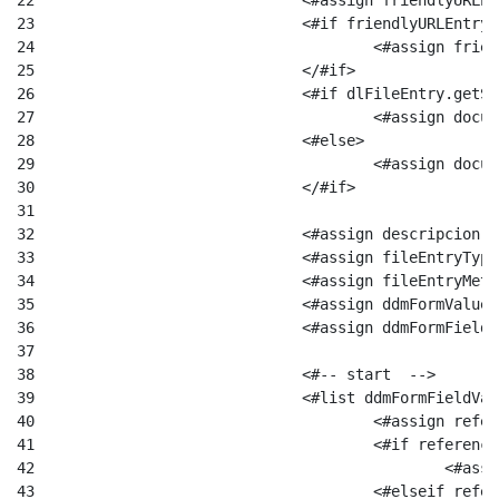
22
				<#assign friendlyU
23
				<#if friendlyURLEnt
24
				   	<#assi
25
26
				<#if dlFileEntry.ge
27
					<#assign 
28
				<#else> 
29
					<#assign do
30
				</#if> 
31
32
				<#assign descripcio
33
				<#assign fileEntry
34
				<#assign fileEntry
35
				<#assign ddmFormVa
36
				<#assign ddmFormFie
37
38
				<#-- start  --> 
39
				<#list ddmFormFieldV
40
					<#assign r
41
					<#if refere
42
						
43
					<#elseif re