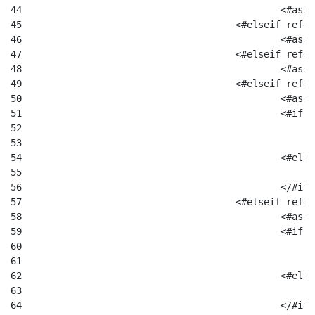
44
						
45
					<#elseif re
46
						
47
					<#elseif re
48
						
49
					<#elseif re
50
						
51
52
53
54
						<#el
55
56
						</#if
57
					<#elseif re
58
						
59
						
60
61
62
						<#el
63
64
						</#if