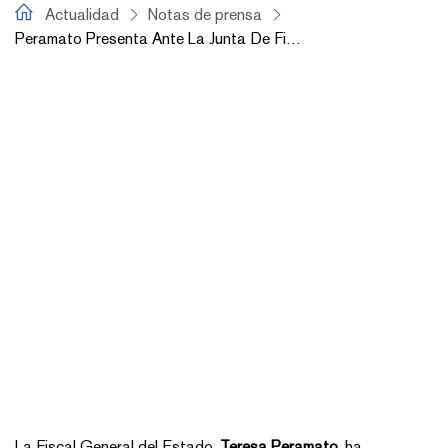
fiscal.es
Actualidad
Notas de prensa
Peramato Presenta Ante La Junta De Fiscales De Sala El Borrador De La Instrucción Sobre El Régimen De Comunicaciones Del Artículo 25 Del Eomf
La Fiscal General del Estado,
Teresa Peramato
, ha