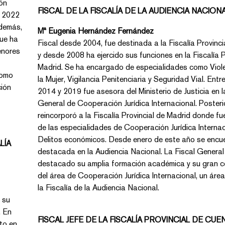
ión
FISCAL DE LA FISCALÍA DE LA AUDIENCIA NACION
e 2022
Mª Eugenia Hernández Fernández
Fiscal desde 2004, fue destinada a la Fiscalía Provincial de B
y desde 2008 ha ejercido sus funciones en la Fiscalía Provincial de
Madrid. Se ha encargado de especialidades como Violencia
la Mujer, Vigilancia Penitenciaria y Seguridad Vial. Entre los
2014 y 2019 fue asesora del Ministerio de Justicia en la Direcci
General de Cooperación Jurídica Internacional. Posteriormente se
reincorporó a la Fiscalía Provincial de Madrid donde fue encargada
de las especialidades de Cooperación Jurídica Internacional y de
Delitos económicos. Desde enero de este año se encuentra como
LÍA
destacada en la Audiencia Nacional. La Fiscal General h
destacado su amplia formación académica y su gran c
del área de Cooperación Jurídica Internacional, un área clave para
la Fiscalía de la Audiencia Nacional.
 su
FISCAL JEFE DE LA FISCALÍA PROVINCIAL DE CUE