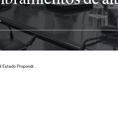
l
La Fiscal General Del Estado Propondrá Al Gobierno 22 Nombramientos De Altos Cargos Del Ministerio Fiscal