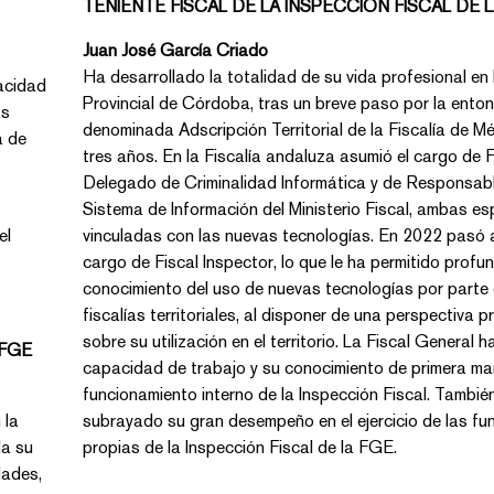
TENIENTE FISCAL DE LA INSPECCIÓN FISCAL DE 
Juan José García Criado
Ha desarrollado la totalidad de su vida profesional en la Fisca
acidad
Provincial de Córdoba, tras un breve paso por la ento
denominada Adscripción Territorial de la Fiscalía de M
a de
tres años. En la Fiscalía andaluza asumió el cargo de F
Delegado de Criminalidad Informática y de Responsable del
Sistema de Información del Ministerio Fiscal, ambas especialidades
el
vinculadas con las nuevas tecnologías. En 2022 pasó a ocupar el
cargo de Fiscal Inspector, lo que le ha permitido profundizar en el
conocimiento del uso de nuevas tecnologías por parte de las
fiscalías territoriales, al disponer de una perspectiva privilegiada
sobre su utilización en el territorio. La Fiscal General ha valorado su
 FGE
capacidad de trabajo y su conocimiento de primera mano del
funcionamiento interno de la Inspección Fiscal. También ha
a
subrayado su gran desempeño en el ejercicio de las funciones
da su
propias de la Inspección Fiscal de la FGE.
dades,