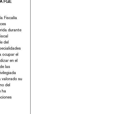
LA FGE
lía
nces
érida durante
iscal