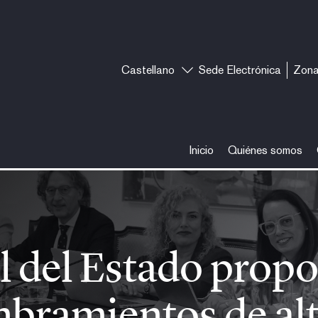
Castellano
Sede Electrónica
Zona
Inicio
Quiénes somos
opondrá al Gobierno 22 nombramie
l del Estado propo
bramientos de alt