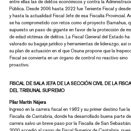
entre ellas las de delitos económicos y contra la Administrac
Pública. Desde 2006 hasta 2022 fue Teniente Fiscal y desd
y hasta la actualidad Fiscal Jefe de esa Fiscalía Provincial. Además,
se ha comprometido con retos como el proyecto Barnahus, que ha
supuesto un paso de gigante en favor de la protección de menores
de edad víctimas de delitos. La Fiscal General del Estado ha
valorado su bagaje jurídico y herramientas de liderazgo, así como
su plan de actuación en el que Osuna propone que la Inspección
Fiscal se convierta en un órgano de control no reactivo sino
proactivo.
FISCAL DE SALA JEFA DE LA SECCIÓN CIVIL DE LA FISCA
DEL TRIBUNAL SUPREMO
Pilar Martín Nájera
Ingresó en la carrera fiscal en 1982 y su primer destino fue la
Fiscalía de Cantabria, donde ha desarrollado buena parte de
carrera salvo un breve paso por la Fiscalía de San Sebastián. En
2000 accedió al cargo de Fiscal Superior de Cantabria, puesto en