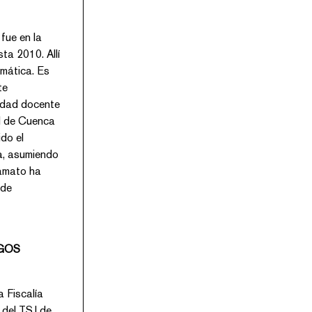
ue en la
ta 2010. Allí
mática. Es
RGOS
ía
SJ de