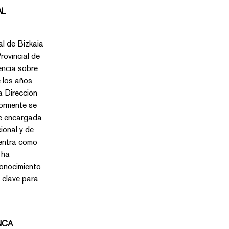
AL
izkaia
 sobre
 años
ón
a
onocimiento
NCA