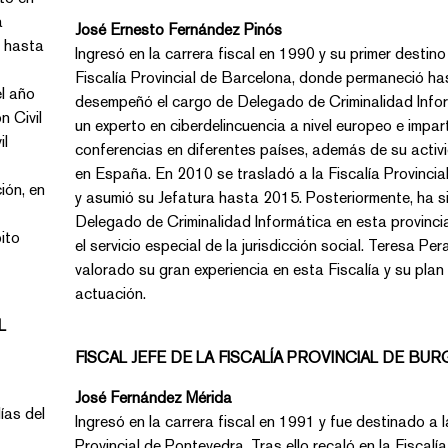
José Ernesto Fernández Pinós
Ingresó en la carrera fiscal en 1990 y su primer destino f
Fiscalía Provincial de Barcelona, donde permaneció has
desempeñó el cargo de Delegado de Criminalidad Infor
un experto en ciberdelincuencia a nivel europeo e imparte
conferencias en diferentes países, además de su actividad docente
en España. En 2010 se trasladó a la Fiscalía Provincial de Cuenca
y asumió su Jefatura hasta 2015. Posteriormente, ha sido el
Delegado de Criminalidad Informática en esta provincia, asumiendo
ito
el servicio especial de la jurisdicción social. Teresa Peramato ha
valorado su gran experiencia en esta Fiscalía y su plan de
actuación.
L
FISCAL JEFE DE LA FISCALÍA PROVINCIAL DE BU
José Fernández Mérida
Ingresó en la carrera fiscal en 1991 y fue destinado a la Fiscal
Provincial de Pontevedra. Tras ello recaló en la Fiscalía del T