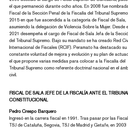
el que permaneció durante ocho años. En 2008 fue nombrada
Fiscal de la Sección Penal de la Fiscalía del Tribunal Supremo hasta
2015 en que fue ascendida a la categoría de Fiscal de Sala,
asumiendo la delegación de Violencia Sobre la Mujer. Desde el año
2021 desempeña el cargo de Fiscal de Sala Jefa de la Sección Civil
del Tribunal Supremo. Bajo su mandato se ha creado Red Civil
Internacional de Fiscales (RCIF). Peramato ha destacado su
constante voluntad de mejora y evolución y su plan de actuación, en
el que propone varias medidas para colocar a la Fiscalía del
Tribunal Supremo como referente doctrinal nacional en el ámb
civil.
FISCAL DE SALA JEFE DE LA FISCALÍA ANTE EL TRIBUNA
CONSTITUCIONAL
Pedro Crespo Barquero
Ingresó en la carrera fiscal en 1991. Tras pasar por las Fiscalías del
TSJ de Cataluña, Segovia, TSJ de Madrid y Getafe, en 2003