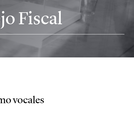
jo Fiscal
omo vocales